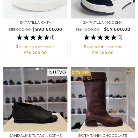
ZAPATILLA CATA
ZAPATILLA MÓDENA
$90.600,00
$57.600,00
$151.000,00
$144.000,00
(1)
(3)
3
cuotas sin interés de
3
cuotas sin interés de
$30.200,00
$19.200,00
NUEVO
30
%
OFF
SANDALIAS TUPAC NEGRAS
BOTA TANIA CHOCOLATE