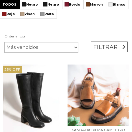
TODOS
Negro
Negro
Bordo
Marron
Blanco
Rojo
Vison
Plata
Ordenar por
FILTRAR
25
%
OFF
SANDALIA DILMA CAMEL GIO