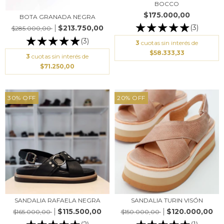
BOCCO
$175.000,00
BOTA GRANADA NEGRA
(3)
$213.750,00
$285.000,00
(3)
3
cuotas sin interés de
$58.333,33
3
cuotas sin interés de
$71.250,00
30
%
OFF
20
%
OFF
SANDALIA RAFAELA NEGRA
SANDALIA TURIN VISÓN
$115.500,00
$120.000,00
$165.000,00
$150.000,00