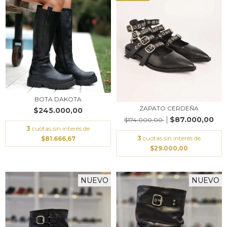
BOTA DAKOTA
ZAPATO CERDEÑA
$245.000,00
$87.000,00
$174.000,00
3
cuotas sin interés de
3
cuotas sin interés de
$81.666,67
$29.000,00
NUEVO
NUEVO