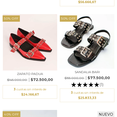
$56.666,67
50
%
OFF
50
%
OFF
SANDALIA BARI
ZAPATO PADUA
$77.500,00
$155.000,00
$72.500,00
$145.000,00
(1)
3
cuotas sin interés de
3
cuotas sin interés de
$24.166,67
$25.833,33
NUEVO
40
%
OFF