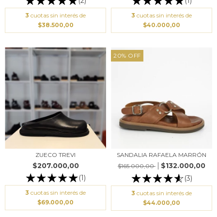
(2)
(1)
3
cuotas sin interés de
3
cuotas sin interés de
$38.500,00
$40.000,00
20
%
OFF
ZUECO TREVI
SANDALIA RAFAELA MARRÓN
$207.000,00
$132.000,00
$165.000,00
(1)
(3)
3
cuotas sin interés de
3
cuotas sin interés de
$69.000,00
$44.000,00