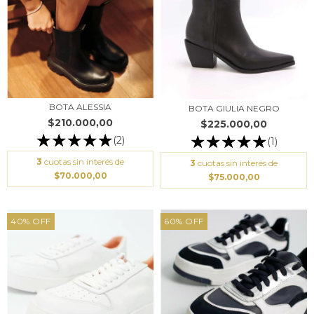
BOTA ALESSIA
BOTA GIULIA NEGRO
$210.000,00
$225.000,00
(2)
(1)
3
cuotas sin interés de
3
cuotas sin interés de
$70.000,00
$75.000,00
40
%
OFF
60
%
OFF