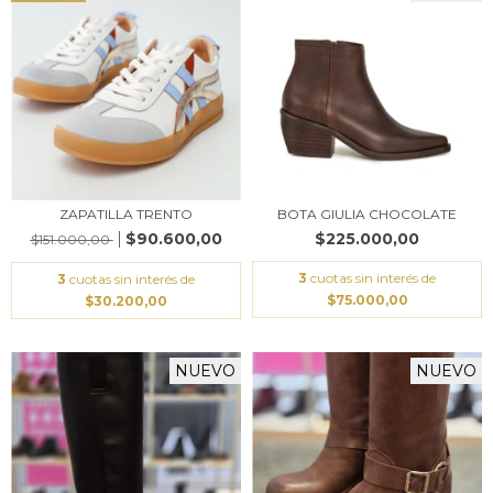
ZAPATILLA TRENTO
BOTA GIULIA CHOCOLATE
$90.600,00
$225.000,00
$151.000,00
3
cuotas sin interés de
3
cuotas sin interés de
$75.000,00
$30.200,00
NUEVO
NUEVO