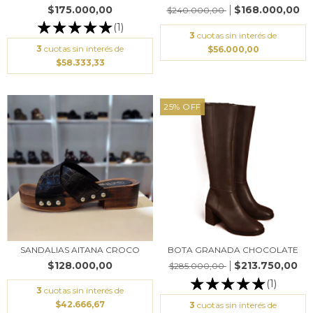
$175.000,00
$168.000,00
$240.000,00
(1)
3
cuotas sin interés de
3
cuotas sin interés de
$56.000,00
$58.333,33
25
%
OFF
SANDALIAS AITANA CROCO
BOTA GRANADA CHOCOLATE
$128.000,00
$213.750,00
$285.000,00
(1)
3
cuotas sin interés de
$42.666,67
3
cuotas sin interés de