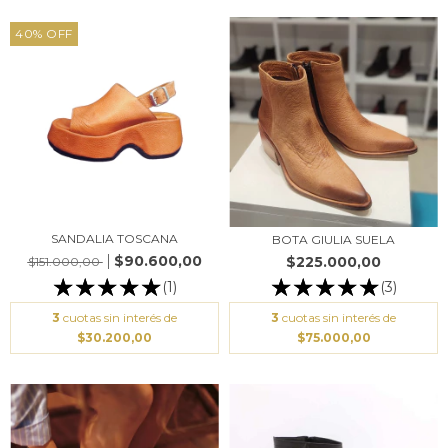
40
%
OFF
SANDALIA TOSCANA
BOTA GIULIA SUELA
$90.600,00
$225.000,00
$151.000,00
(3)
(1)
3
cuotas sin interés de
3
cuotas sin interés de
$75.000,00
$30.200,00