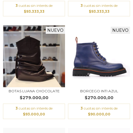
3
cuotas sin interés de
3
cuotas sin interés de
$93.333,33
$93.333,33
NUEVO
NUEVO
BOTAS LUANA CHOCOLATE
BORCEGO INTI AZUL
$279.000,00
$270.000,00
3
cuotas sin interés de
3
cuotas sin interés de
$93.000,00
$90.000,00