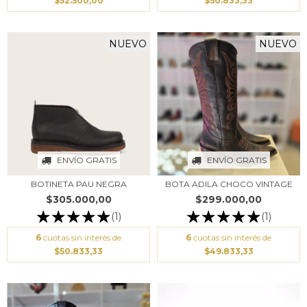
$52.500,00
$50.833,33
NUEVO
NUEVO
ENVÍO GRATIS
ENVÍO GRATIS
BOTINETA PAU NEGRA
BOTA ADILA CHOCO VINTAGE
$305.000,00
$299.000,00
(1)
(1)
6
cuotas sin interés de
6
cuotas sin interés de
$50.833,33
$49.833,33