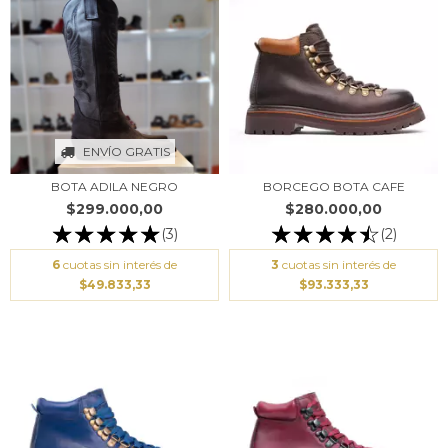
ENVÍO GRATIS
BOTA ADILA NEGRO
BORCEGO BOTA CAFE
$299.000,00
$280.000,00
(3)
(2)
6
cuotas sin interés de
3
cuotas sin interés de
$49.833,33
$93.333,33