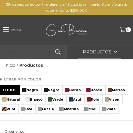
15% de descuento por transferencia - 3 cuotas sin interés, 6 y envío gratis
superando los $299.000
MENÚ
0
PRODUCTOS
Inicio
/
Productos
FILTRAR POR COLOR
TODOS
Negro
Negro
Bordo
Bordo
Marron
Natural
Blanco
Verde
Azul
Rojo
Vison
Print
Uva
Fucsia
Amarillo
Miel
Plata
Ordenar por