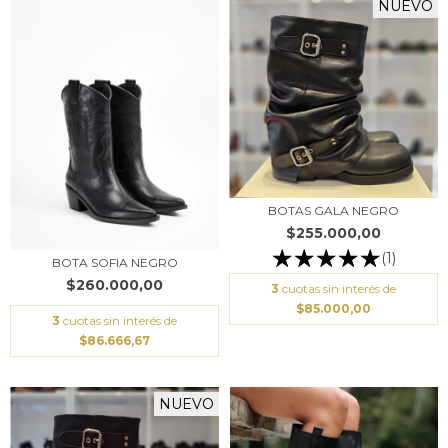
NUEVO
BOTAS GALA NEGRO
$255.000,00
(1)
BOTA SOFIA NEGRO
$260.000,00
3
cuotas sin interés de
$85.000,00
3
cuotas sin interés de
$86.666,67
NUEVO