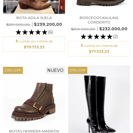
BOTA ADILA SUELA
BORCEGOS KAULINA
CORDERITO
$239.200,00
$299.000,00
$232.000,00
$290.000,00
(6)
(2)
3
cuotas sin interés de
3
cuotas sin interés de
$79.733,33
$77.333,33
NUEVO
20
%
OFF
27
%
OFF
BOTAS HERRERA MARRÓN