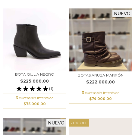
NUEVO
BOTA GIULIA NEGRO
BOTAS ARUBA MARRÓN
$225.000,00
$222.000,00
(1)
3
cuotas sin interés de
3
cuotas sin interés de
$74.000,00
$75.000,00
NUEVO
20
%
OFF