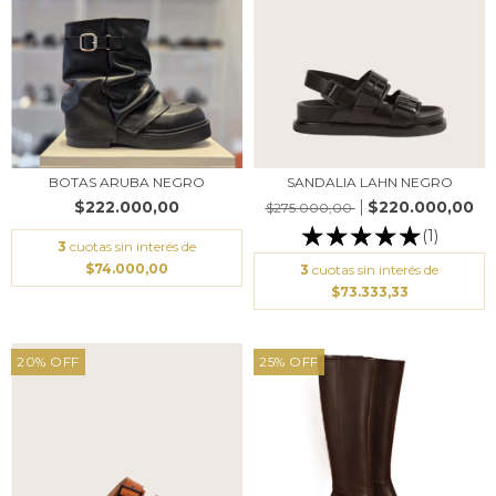
BOTAS ARUBA NEGRO
SANDALIA LAHN NEGRO
$222.000,00
$220.000,00
$275.000,00
(1)
3
cuotas sin interés de
$74.000,00
3
cuotas sin interés de
$73.333,33
20
%
OFF
25
%
OFF