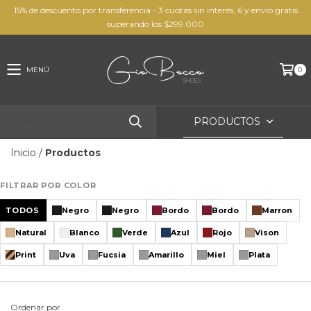
15% de descuento por transferencia - 3 cuotas sin interés, 6 y envío gratis
superando los $299.000
MENÚ
0
PRODUCTOS
Inicio
/
Productos
FILTRAR POR COLOR
TODOS
Negro
Negro
Bordo
Bordo
Marron
Natural
Blanco
Verde
Azul
Rojo
Vison
Print
Uva
Fucsia
Amarillo
Miel
Plata
Ordenar por