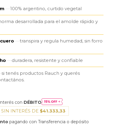
um
100% argentino, curtido vegetal
horma desarrollada para el amolde rápido y
 cuero
transpira y regula humedad, sin forro
cho
duradera, resistente y confiable
si tenés productos Rauch y querés
ontactános.
interés con
DÉBITO
 SIN INTERÉS DE
$41.333,33
ento
pagando con Transferencia o depósito