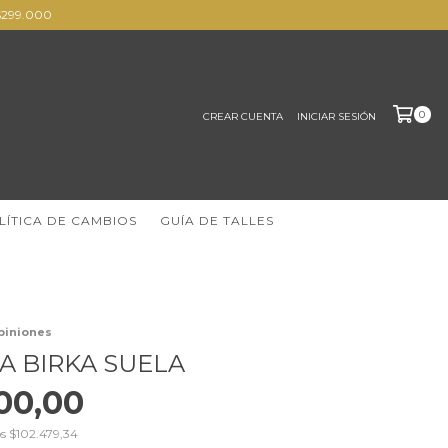
s $299.000
0
CREAR CUENTA
INICIAR SESIÓN
LÍTICA DE CAMBIOS
GUÍA DE TALLES
piniones
A BIRKA SUELA
00,00
os
$102.479,34