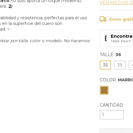
seco
no solo aporta un toque moderno,
VER MEDIOS 
ra. 🏖️
abilidad y resistencia, perfectas para el uso
Envío grat
s en la superficie del cuero son
dad. ✨
Encontra 
biar por talle, color o modelo. No hacemos
Tabla: Rauch 
TALLE:
36
36
39
COLOR:
MARR
CANTIDAD