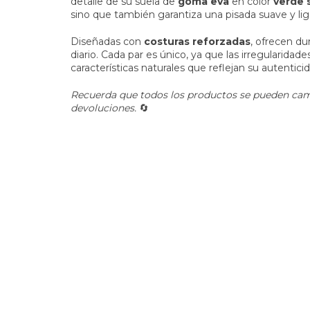
detalle de su suela de
goma eva
en color
verde 
sino que también garantiza una pisada suave y lige
Diseñadas con
costuras reforzadas
, ofrecen dur
diario. Cada par es único, ya que las irregularidade
características naturales que reflejan su autentici
Recuerda que todos los productos se pueden cam
devoluciones.
🔄