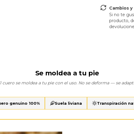
Cambios y
Si no te gu
producto, d
devolucione
Se moldea a tu pie
l cuero se moldea a tu pie con el uso. No se deforma — se adapt
uero genuino 100%
Suela liviana
Transpiración na