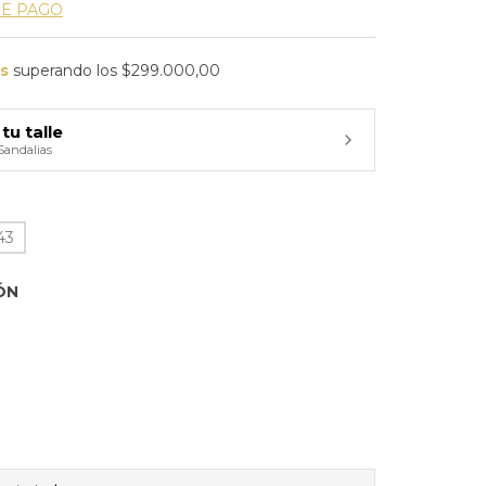
DE PAGO
is
superando los
$299.000,00
tu talle
Sandalias
43
ÓN