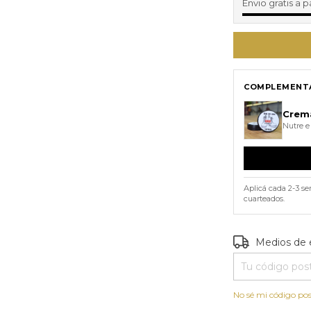
Envio gratis a p
COMPLEMENTÁ
Crem
Nutre e
Aplicá cada 2-3 s
cuarteados.
Entregas para e
Medios de 
No sé mi código pos