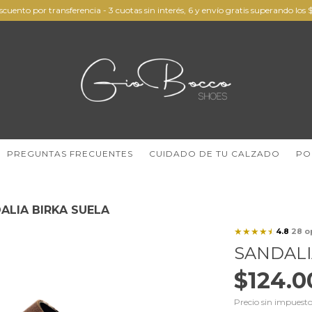
scuento por transferencia - 3 cuotas sin interés, 6 y envío gratis superando lo
PREGUNTAS FRECUENTES
CUIDADO DE TU CALZADO
PO
ALIA BIRKA SUELA
★
★
★
★
☆
4.8
28 o
·
SANDALI
$124.0
Precio sin impuest