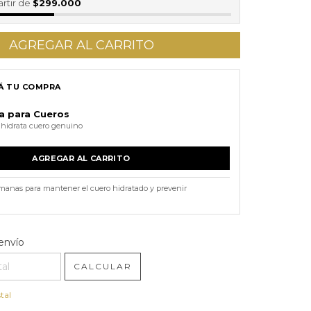
artir de
$299.000
 TU COMPRA
a para Cueros
 hidrata cuero genuino
AGREGAR AL CARRITO
emanas para mantener el cuero hidratado y prevenir
l CP:
CAMBIAR CP
envío
CALCULAR
tal