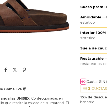
Cuero premi
Amoldable
estético
Interior 100%
sintético
Suela de cau
Restaurable
restaurarlos, c
Cuotas SIN 
3
CUOTAS
de Goma Eva 🌟
15% de descu
Sandalias UNISEX
. Confeccionadas en
bancario
llo que resalta la calidad de su material. El