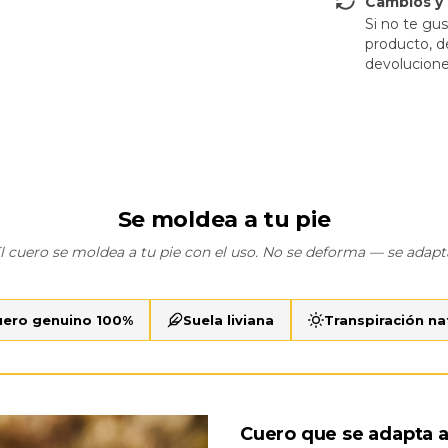
Cambios y
Si no te gu
producto, d
devolucione
Se moldea a tu pie
l cuero se moldea a tu pie con el uso. No se deforma — se adapt
uero genuino 100%
Suela liviana
Transpiración na
Cuero que se adapta a