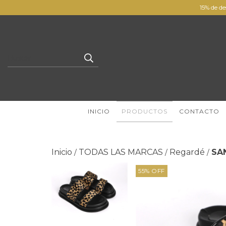
15% de de
INICIO
PRODUCTOS
CONTACTO
Inicio
TODAS LAS MARCAS
Regardé
SA
/
/
/
55
%
OFF