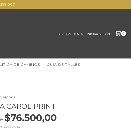
s $299.000
0
CREAR CUENTA
INICIAR SESIÓN
LÍTICA DE CAMBIOS
GUÍA DE TALLES
piniones
A CAROL PRINT
$76.500,00
0
os
$63.223,14