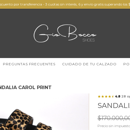
scuento por transferencia - 3 cuotas sin interés, 6 y envío gratis superando lo
PREGUNTAS FRECUENTES
CUIDADO DE TU CALZADO
PO
NDALIA CAROL PRINT
★
★
★
★
☆
4.8
28 o
·
SANDALI
$170.000,0
Precio sin impuest