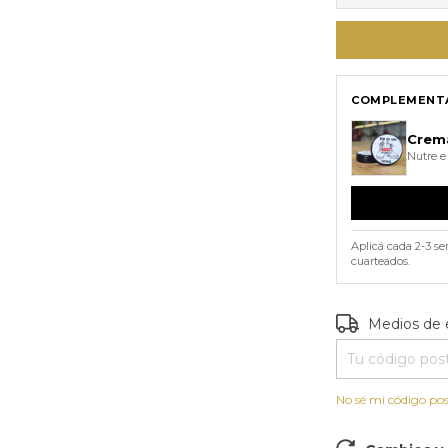
COMPLEMENTÁ
Crem
Nutre e
Aplicá cada 2-3 s
cuarteados.
Entregas para e
Medios de 
No sé mi código pos