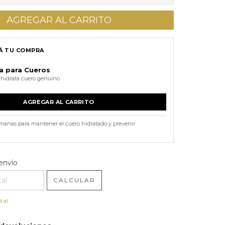
 TU COMPRA
a para Cueros
 hidrata cuero genuino
AGREGAR AL CARRITO
emanas para mantener el cuero hidratado y prevenir
l CP:
CAMBIAR CP
envío
CALCULAR
tal