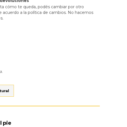
 devoluciones
sta cómo te queda, podés cambiar por otro
e acuerdo a la política de cambios. No hacemos
s.
a.
tural
l pie