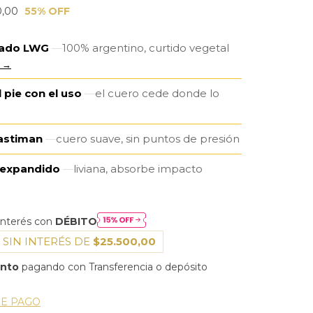
0,00
55
% OFF
icado LWG
100% argentino, curtido vegetal
 →
 pie con el uso
el cuero cede donde lo
lastiman
cuero suave, sin puntos de presión
 expandido
liviana, absorbe impacto
interés con
DÉBITO
 SIN INTERÉS DE
$25.500,00
ento
pagando con Transferencia o depósito
DE PAGO