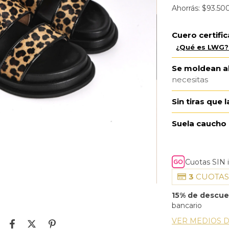
Ahorrás:
$93.50
Cuero certif
¿Qué es LWG?
Se moldean al
necesitas
Sin tiras que 
Suela caucho
Cuotas SIN 
3
CUOTAS
15% de descu
bancario
VER MEDIOS 