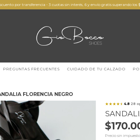
scuento por transferencia - 3 cuotas sin interés, 6 y envío gratis superando lo
PREGUNTAS FRECUENTES
CUIDADO DE TU CALZADO
PO
ANDALIA FLORENCIA NEGRO
★
★
★
★
☆
4.8
28 o
·
SANDALI
$170.0
Precio sin impuest