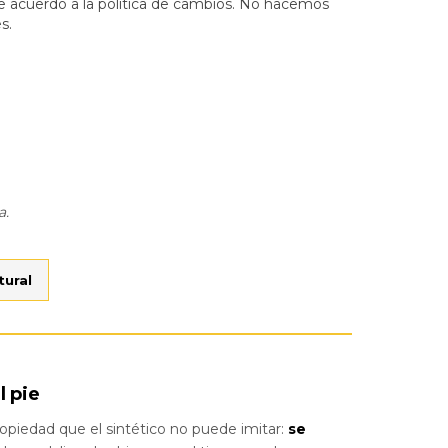
e acuerdo a la política de cambios. No hacemos
s.
a.
tural
l pie
opiedad que el sintético no puede imitar:
se