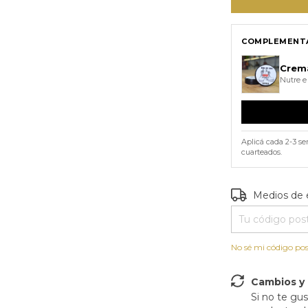
COMPLEMENTÁ
Crem
Nutre e
Aplicá cada 2-3 s
cuarteados.
Entregas para e
Medios de 
No sé mi código pos
Cambios y
Si no te gu