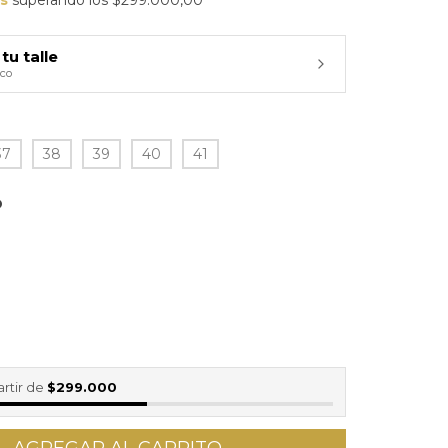
tu talle
cco
37
38
39
40
41
O
artir de
$299.000