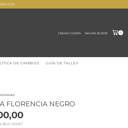
s $299.000
0
CREAR CUENTA
INICIAR SESIÓN
LÍTICA DE CAMBIOS
GUÍA DE TALLES
piniones
A FLORENCIA NEGRO
00,00
os
$140.495,87