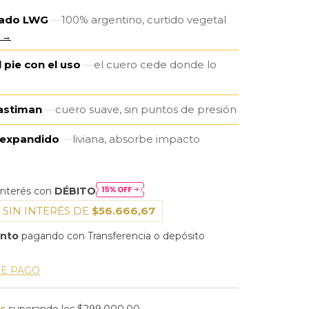
icado LWG
100% argentino, curtido vegetal
 →
 pie con el uso
el cuero cede donde lo
lastiman
cuero suave, sin puntos de presión
 expandido
liviana, absorbe impacto
interés con
DÉBITO
 SIN INTERÉS DE
$56.666,67
ento
pagando con Transferencia o depósito
DE PAGO
is
superando los
$299.000,00