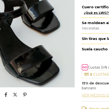
Cuero certif
¿Qué es LWG?
Se moldean al
necesitas
Sin tiras que 
Suela caucho
Cuotas SIN 
3
CUOTAS
15% de descu
bancario
VER MEDIOS 
Envío grat