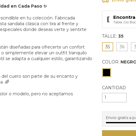
didad en Cada Paso ✨
Encontra 
escindible en tu colección. Fabricada
Tabla: Gio Bo
esta sandalia clásica con tira al frente y
s especiales donde deseas verte y sentirte
TALLE:
35
35
36
están diseñadas para ofrecerte un confort
a o simplemente elevar un outfit tranquilo
l se adapta a cualquier estilo, garantizando
COLOR:
NEGR
del cuero son parte de su encanto y
a. 🌈
CANTIDAD
 color o modelo, pero no aceptamos
Envio gratis a p