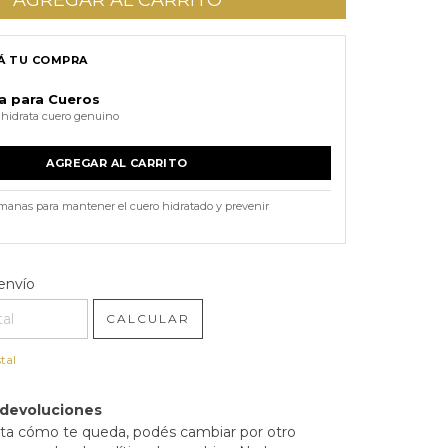
 TU COMPRA
a para Cueros
 hidrata cuero genuino
AGREGAR AL CARRITO
emanas para mantener el cuero hidratado y prevenir
l CP:
CAMBIAR CP
envío
CALCULAR
tal
 devoluciones
sta cómo te queda, podés cambiar por otro