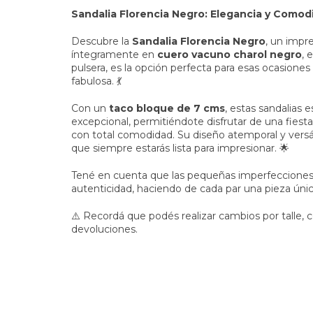
Sandalia Florencia Negro: Elegancia y Como
Descubre la
Sandalia Florencia Negro
, un impr
íntegramente en
cuero vacuno charol negro
, 
pulsera, es la opción perfecta para esas ocasione
fabulosa. 💃
Con un
taco bloque de 7 cms
, estas sandalias 
excepcional, permitiéndote disfrutar de una fiest
con total comodidad. Su diseño atemporal y versáti
que siempre estarás lista para impresionar. 🌟
Tené en cuenta que las pequeñas imperfecciones 
autenticidad, haciendo de cada par una pieza únic
⚠️ Recordá que podés realizar cambios por talle,
devoluciones.